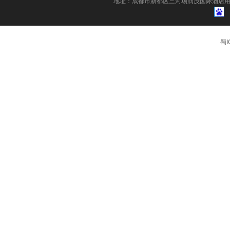
地址：成都市新都区三河场润茂国际酒店用
蜀I