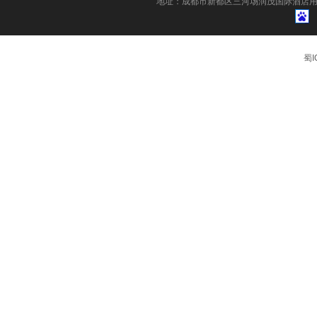
地址：成都市新都区三河场润茂国际酒店用
蜀I