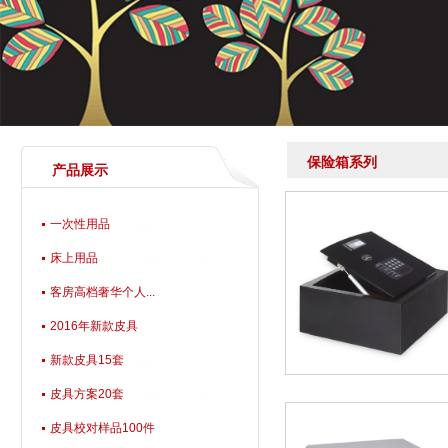
保险箱系列
产品展示
一次性用品
床上用品
客房高档奢华个人...
2016年新款皮具
新款皮具15套
皮具方案20套
皮具校对样品100件